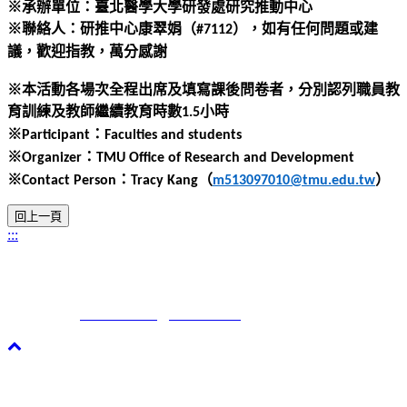
※承辦單位：臺北醫學大學研發處研究推動中心
※聯絡人：研推中心康翠娟（
），如有任何問題或建
#7112
議，歡迎指教，萬分感謝
※本活動各場次全程出席及填寫課後問卷者，分別認列職員教
育訓練及教師繼續教育時數
小時
1.5
※
：
Participant
Faculties and students
※
：
Organizer
TMU Office of Research and Development
※
：
（
）
Contact Person
Tracy Kang
m513097010@tmu.edu.tw
:::
康翠娟 Tracy Kang|臺北醫學大學|研究發展處|研究推動中心
電話：+886-2-2736-1661分機7112
電子郵件：
m513097010@tmu.edu.tw