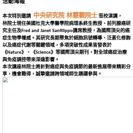
活動海報
中央研究院 林慧觀院士
本次特別邀請
蒞校演講，
林院士現任美國杜克大學醫學院病理系終生教授、前列腺癌研
究主任及
講席教授，為國際頂尖的癌
Fred and Janet Sanfilippo
症生物學權威。其研究長期聚焦於細胞訊號轉導、泛素化修飾
以及癌症代謝等關鍵領域，多項突破性成果皆發表於
《
》、《
》等國際頂尖期刊，對全球癌症治療
Nature
Science
與免疫調控帶來深遠影響。
本次講座林院士將針對癌症與免疫調節的最新進展帶來精彩分
享，機會難得，誠摯邀請跨領域師生踴躍參與。