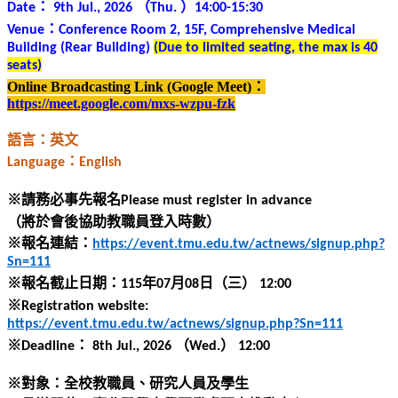
：
（
）
Date
9th Jul., 2026
Thu.
14:00-15:30
：
Venue
Conference Room 2, 15F, Comprehensive Medical
Building (Rear Building)
(Due to limited seating, the max is 40
seats)
Online Broadcasting Link (Google Meet)
：
https://meet.google.com/mxs-wzpu-fzk
語言：英文
：
Language
English
※
請務必事先報名
Please must register in advance
（將於會後協助教職員登入時數）
※
報名連結：
https://event.tmu.edu.tw/actnews/signup.php?
Sn=111
※
報名截止日期：
年
月
日
（三）
115
07
08
12:00
※
Registration website:
https://event.tmu.edu.tw/actnews/signup.php?Sn=111
※
：
（
）
Deadline
8th Jul., 2026
Wed.
12:00
※對象：全校教職員、研究人員及學生