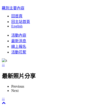
:::
跳到主要內容
回首頁
回主站首頁
English
Toggle
活動內容
navigation
最新消息
線上報名
活動花絮
:::
最新照片分享
Previous
Next
:::