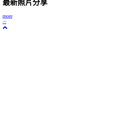
最新照片分享
more
:::