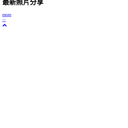
最新照片分享
more
:::