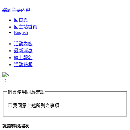
:::
跳到主要內容
回首頁
回主站首頁
English
Toggle
活動內容
navigation
最新消息
線上報名
活動花絮
:::
個資使用同意確認
我同意上述所列之事項
請選擇報名場次