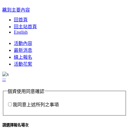
:::
跳到主要內容
回首頁
回主站首頁
English
Toggle
活動內容
navigation
最新消息
線上報名
活動花絮
:::
個資使用同意確認
我同意上述所列之事項
請選擇報名場次