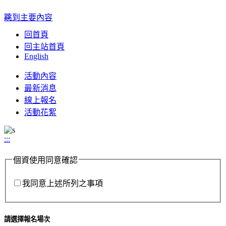
:::
跳到主要內容
回首頁
回主站首頁
English
Toggle
活動內容
navigation
最新消息
線上報名
活動花絮
:::
個資使用同意確認
我同意上述所列之事項
請選擇報名場次