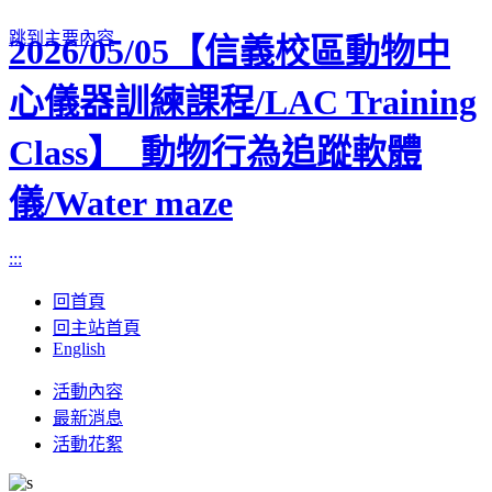
跳到主要內容
2026/05/05【信義校區動物中
心儀器訓練課程/LAC Training
Class】_動物行為追蹤軟體
儀/Water maze
:::
回首頁
回主站首頁
English
Toggle
活動內容
navigation
最新消息
活動花絮