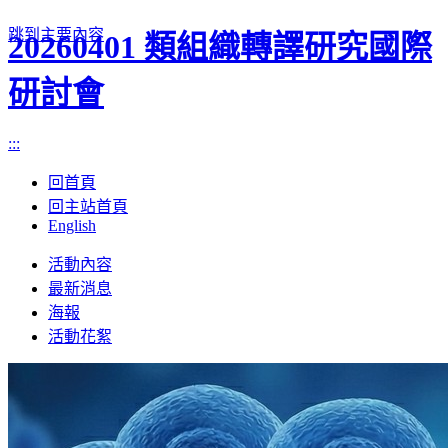
跳到主要內容
20260401 類組織轉譯研究國際
研討會
:::
回首頁
回主站首頁
English
Toggle
活動內容
navigation
最新消息
海報
活動花絮