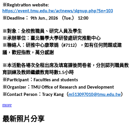
※
Registration website:
https://event.tmu.edu.tw/actnews/signup.php?Sn=103
※
：
（
）
Deadline
9th Jun., 2026
Tue.
12:00
※對象：全校教職員、研究人員及學生
※承辦單位：臺北醫學大學研發處研究推動中心
※聯絡人：研推中心康翠娟（
），如有任何問題或建
#7112
議，歡迎指教，萬分感謝
※本活動各場次全程出席及填寫課後問卷者，分別認列職員教
育訓練及教師繼續教育時數
小時
1.5
※
：
Participant
Faculties and students
※
：
Organizer
TMU Office of Research and Development
※
：
（
）
Contact Person
Tracy Kang
m513097010@tmu.edu.tw
more
最新照片分享