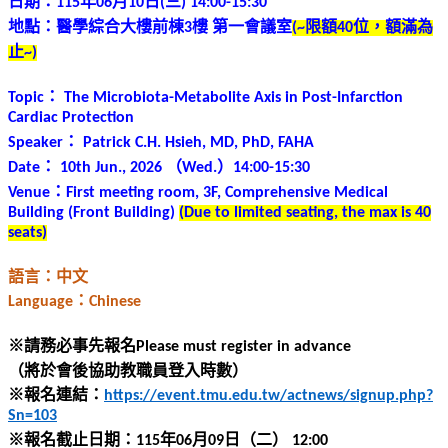
日期：
年
月
日
三
115
06
10
(
) 14:00-15:30
地點：醫學綜合大樓前棟
樓
第一會議
室
限額
位，額滿為
3
(~
40
止
~)
：
Topic
The Microbiota-Metabolite Axis in Post-Infarction
Cardiac Protection
：
Speaker
Patrick C.H. Hsieh, MD, PhD, FAHA
：
（
）
Date
10th Jun., 2026
Wed.
14:00-15:30
：
Venue
First meeting room, 3F, Comprehensive Medical
Building (Front Building)
(Due to limited seating, the max is 40
seats)
語言：中文
：
Language
Chinese
※
請務必事先報名
Please must register in advance
（將於會後協助教職員登入時數）
※
報名連結：
https://event.tmu.edu.tw/actnews/signup.php?
Sn=103
※
報名截止日期：
年
月
日（二）
115
06
09
12:00