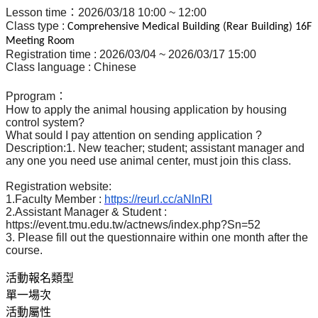
Lesson time
：
2026/03/18 10:00 ~ 12:00
Class type :
Comprehensive Medical Building (Rear Building) 16F
Meeting Room
Registration time : 2026/03/04 ~ 2026/03/17 15:00
Class language : Chinese
Pprogram
：
How to apply the animal housing application by housing
control system?
What sould I pay attention on sending application ?
Description:1. New teacher; student; assistant manager and
any one you need use animal center, must join this class.
Registration website:
1.Faculty Member :
https://reurl.cc/aNlnRl
2.Assistant Manager & Student :
https://event.tmu.edu.tw/actnews/index.php?Sn=52
3. Please fill out the questionnaire within one month after the
course.
活動報名類型
單一場次
活動屬性