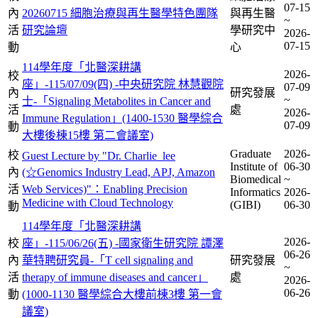
07-15
內
20260715 細胞治療與再生醫學特色團隊
與再生醫
~
活
研究論壇
學研究中
2026-
07-15
動
心
114學年度「北醫深耕講
2026-
校
座」-115/07/09(四) -中央研究院 林慧觀院
07-09
內
研究發展
~
士-「Signaling Metabolites in Cancer and
活
處
2026-
Immune Regulation」(1400-1530 醫學綜合
07-09
動
大樓後棟15樓 第二會議室)
Graduate
2026-
校
Guest Lecture by "Dr. Charlie_lee
Institute of
06-30
內
(☆Genomics Industry Lead, APJ, Amazon
Biomedical
~
活
Web Services)"：Enabling Precision
Informatics
2026-
Medicine with Cloud Technology
(GIBI)
06-30
動
114學年度「北醫深耕講
2026-
校
座」-115/06/26(五) -國家衛生研究院 譚澤
06-26
內
華特聘研究員-「T cell signaling and
研究發展
~
活
therapy of immune diseases and cancer」
處
2026-
06-26
動
(1000-1130 醫學綜合大樓前棟3樓 第一會
議室)