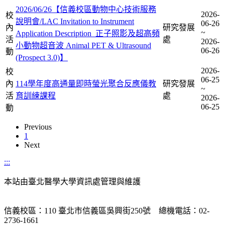
2026/06/26【信義校區動物中心技術服務
2026-
校
說明會/LAC Invitation to Instrument
06-26
內
研究發展
~
Application Description_正子照影及超高頻
活
處
2026-
小動物超音波 Animal PET & Ultrasound
06-26
動
(Prospect 3.0)】
2026-
校
06-25
內
114學年度高通量即時螢光聚合反應儀教
研究發展
~
活
育訓練課程
處
2026-
06-25
動
Previous
1
Next
:::
本站由臺北醫學大學資訊處管理與維護
信義校區：110 臺北市信義區吳興街250號 總機電話：02-
2736-1661