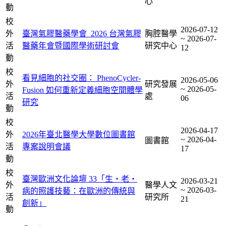
心
動
校
2026-07-12
外
臺灣氣膠醫藥學會_2026 台灣氣膠
胸腔醫學
~ 2026-07-
活
醫藥年會暨國際學術研討會
研究中心
12
動
校
看見細胞的社交圈： PhenoCycler-
2026-05-06
外
研究發展
~ 2026-05-
Fusion 如何重新定義細胞空間體學
活
處
06
研究
動
校
2026-04-17
外
2026年臺北醫學大學數位圖書館
~ 2026-04-
圖書館
活
專案說明會議
17
動
校
臺灣歐洲文化論壇 33「生・老・
2026-03-21
外
醫學人文
~ 2026-03-
病的照護技藝：在歐洲的傳統與
活
研究所
21
創新」
動