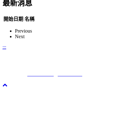
最新消息
開始日期
名稱
Previous
Next
:::
康翠娟 Tracy Kang|臺北醫學大學|研究發展處|研究推動中心
電話：+886-2-2736-1661分機7112
電子郵件：
m513097010@tmu.edu.tw