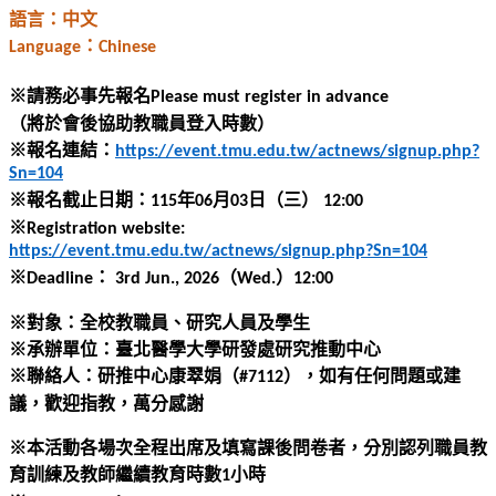
語言：中文
：
Language
Chinese
※
請務必事先報名
Please must register in advance
（將於會後協助教職員登入時數）
※
報名連結：
https://event.tmu.edu.tw/actnews/signup.php?
Sn=104
※
報名截止日期：
年
月
日（三）
115
06
03
12:00
※
Registration website:
https://event.tmu.edu.tw/actnews/signup.php?Sn=104
※
：
（
）
Deadline
3rd Jun., 2026
Wed.
12:00
※對象：全校教職員、研究人員及學生
※承辦單位：臺北醫學大學研發處研究推動中心
※聯絡人：研推中心康翠娟（
），如有任何問題或建
#7112
議，歡迎指教，萬分感謝
※本活動各場次全程出席及填寫課後問卷者，分別認列職員教
育訓練及教師繼續教育時數
小時
1