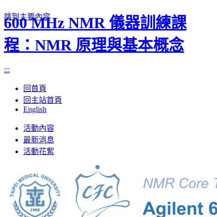
跳到主要內容
600 MHz NMR 儀器訓練課
程：NMR 原理與基本概念
:::
回首頁
回主站首頁
English
Toggle
活動內容
navigation
最新消息
活動花絮