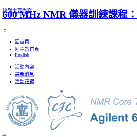
跳到主要內容
600 MHz NMR 儀器訓練課
:::
回首頁
回主站首頁
English
Toggle
活動內容
navigation
最新消息
活動花絮
:::