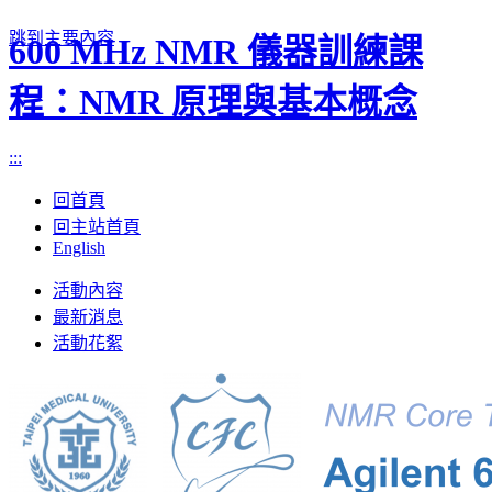
跳到主要內容
600 MHz NMR 儀器訓練課
程：NMR 原理與基本概念
:::
回首頁
回主站首頁
English
Toggle
活動內容
navigation
最新消息
活動花絮