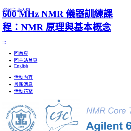
跳到主要內容
600 MHz NMR 儀器訓練課
程：NMR 原理與基本概念
:::
回首頁
回主站首頁
English
Toggle
活動內容
navigation
最新消息
活動花絮